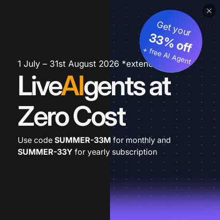
Get your
33% off
+ free AI Agent
1 July – 31st August 2026 *extended
Live
AI
gents at
Zero Cost
Use code
SUMMER-33M
for monthly and
SUMMER-33Y
for yearly subscription