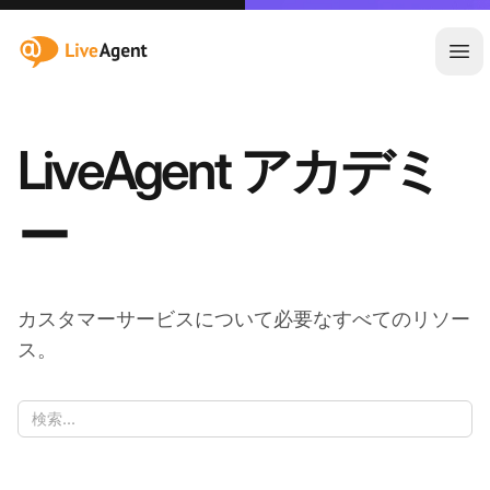
:site.title
メ
LiveAgent アカデミ
ー
カスタマーサービスについて必要なすべてのリソー
ス。