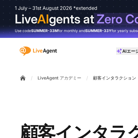
1 July – 31st August 2026 *extended
Live
AI
gents at
Zero C
Use code
SUMMER-33M
for monthly and
SUMMER-33Y
for yearly subs
:site.title
AIエー
/
/
LiveAgent アカデミー
顧客インタラクション
Home
顧客インタラ