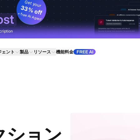
Get your
33% off
+ free AI Agent
ost
cription
ジェント
製品
リソース
機能
料金
FREE AI
クション