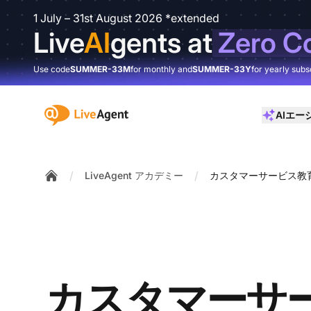
1 July – 31st August 2026 *extended
Live
AI
gents at
Zero C
Use code
SUMMER-33M
for monthly and
SUMMER-33Y
for yearly subs
:site.title
AIエー
/
/
LiveAgent アカデミー
カスタマーサービス教
Home
カスタマーサ