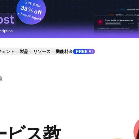
Get your
33% off
+ free AI Agent
ost
cription
ジェント
製品
リソース
機能
料金
FREE AI
育
ービス教