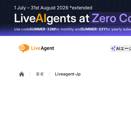
1 July – 31st August 2026 *extended
Live
AI
gents at
Zero C
Use code
SUMMER-33M
for monthly and
SUMMER-33Y
for yearly subs
:site.title
AIエー
/
/
著者
Liveagent-Jp
Home