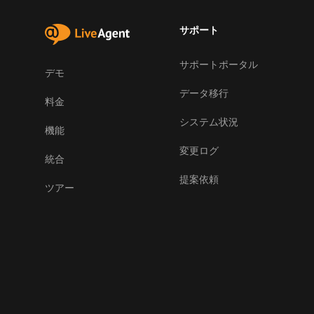
サポート
サポートポータル
デモ
データ移行
料金
システム状況
機能
変更ログ
統合
提案依頼
ツアー