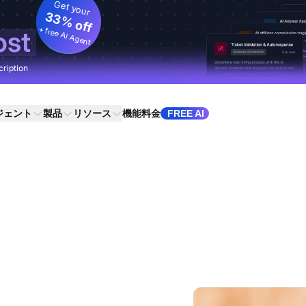
Get your
33% off
+ free AI Agent
ost
cription
ジェント
製品
リソース
機能
料金
FREE AI