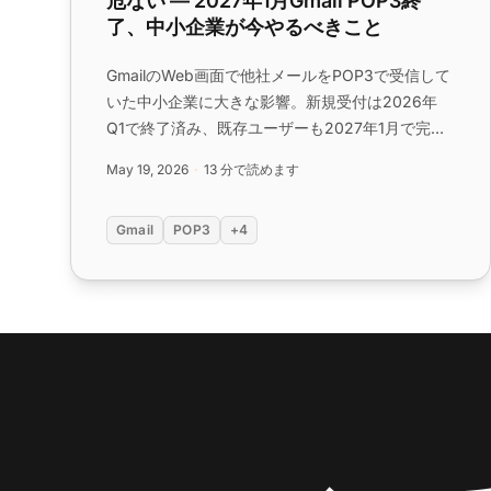
危ない ― 2027年1月Gmail POP3終
了、中小企業が今やるべきこと
GmailのWeb画面で他社メールをPOP3で受信して
いた中小企業に大きな影響。新規受付は2026年
Q1で終了済み、既存ユーザーも2027年1月で完全
停止します（Google公式発表）。何が起きるの
May 19, 2026
13 分で読めます
か、何をすべきかをまとめました。...
Gmail
POP3
+4