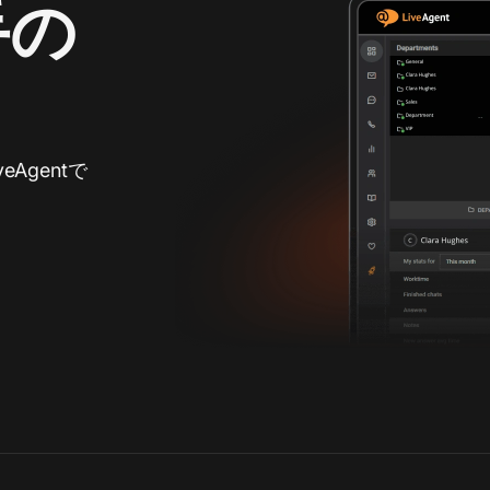
手の
Agentで