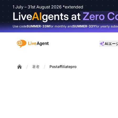
1 July – 31st August 2026 *extended
Live
AI
gents at
Zero C
Use code
SUMMER-33M
for monthly and
SUMMER-33Y
for yearly subs
:site.title
AIエー
/
/
著者
Postaffiliatepro
Home