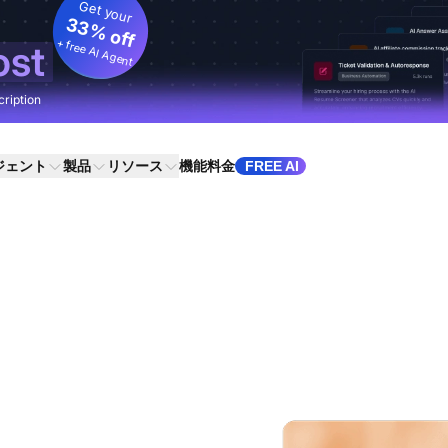
Get your
33% off
+ free AI Agent
ost
cription
ジェント
製品
リソース
機能
料金
FREE AI