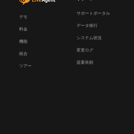
サポートポータル
デモ
データ移行
料金
システム状況
機能
変更ログ
統合
提案依頼
ツアー