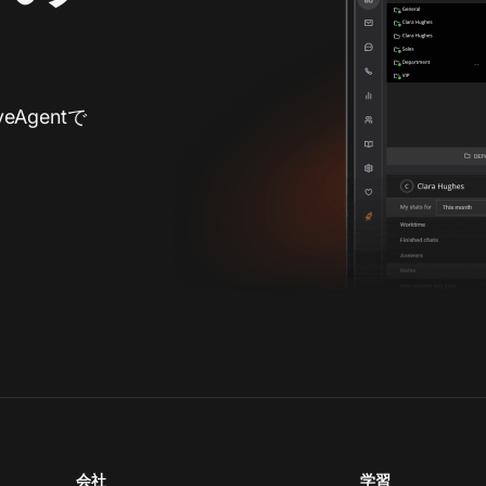
Agentで
会社
学習