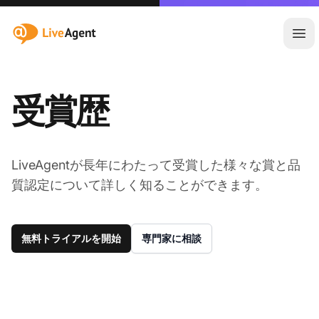
:site.title
メ
受賞歴
LiveAgentが長年にわたって受賞した様々な賞と品
質認定について詳しく知ることができます。
無料トライアルを開始
専門家に相談