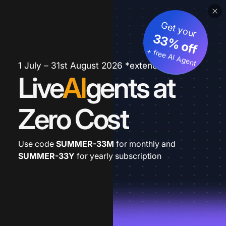
Get your
33% off
+ free AI Agent
1 July – 31st August 2026 *extended
Live
AI
gents at
Zero Cost
Use code
SUMMER-33M
for monthly and
SUMMER-33Y
for yearly subscription