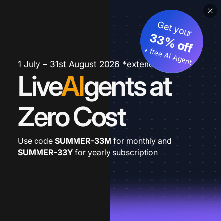
Get your
33% off
+ free AI Agent
1 July – 31st August 2026 *extended
Live
AI
gents at
Zero Cost
Use code
SUMMER-33M
for monthly and
SUMMER-33Y
for yearly subscription