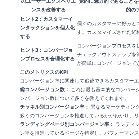
のユーザーエクスペリエ
覚的に魅力的であることを
ンスを改善する
的の
ヒント2：カスタマーイ
個々のカスタマーの好みと
ンタラクションを個人化
す。カスタマイズされた経
する
コンバージョンプロセスを
ヒント3：コンバージョ
チェックアウトステップを
ンプロセスを合理化する
が簡単にコンバージョンで
このメトリクスのKPI
コンバージョン率に関連して追跡できるカスタマーエ
総コンバージョン数：
これは最も基本的なコンバージ
ンバージョン数について多くを教えてくれます。
チャネル別コンバージョン率：
異なるマーケティン
多くのコンバージョンを推進しているかがわかり、リ
ランディングページ別コンバージョン率：
ランディ
ン率を推進しているページを特定し、パフォーマンス