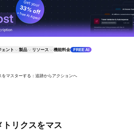
Get your
33% off
+ free AI Agent
ost
cription
ジェント
製品
リソース
機能
料金
FREE AI
スをマスターする：追跡からアクションへ
メトリクスをマス