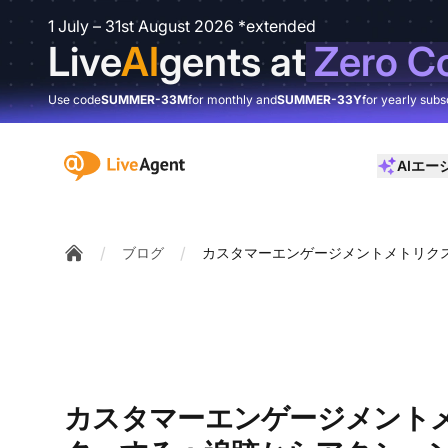
1 July – 31st August 2026 *extended
Live
AI
gents at
Zero C
Use code
SUMMER-33M
for monthly and
SUMMER-33Y
for yearly subs
:site.title
AIエー
/
/
ブログ
カスタマーエンゲージメントメトリク
Home
カスタマーエンゲージメント