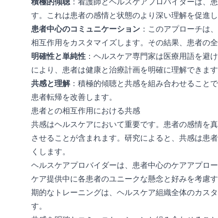
積極的傾聴
：看護師とヘルスケアプロバイダーは、患
す。これは患者の感情と状態のより深い理解を促進し
患者中心のコミュニケーション
：このアプローチは、
相互作用をカスタマイズします。その結果、患者の全
明確性と単純性
：ヘルスケア専門家は医療用語を避け
により、患者は健康と治療計画を明確に理解できます
共感と理解
：積極的傾聴と共感を組み合わせることで
患者転帰を改善します。
患者との相互作用における共感
共感はヘルスケアにおいて重要です。患者の感情を真
させることが含まれます。研究によると、共感は患者
くします。
ヘルスケアプロバイダーは、患者中心のケアアプロー
ケア提供中に各患者のユニークな懸念と好みを考慮す
期的なトレーニングは、ヘルスケア組織全体のカスタ
す。