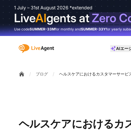
1 July – 31st August 2026 *extended
Live
AI
gents at
Zero C
Use code
SUMMER-33M
for monthly and
SUMMER-33Y
for yearly subs
:site.title
AIエー
/
/
ブログ
ヘルスケアにおけるカスタマーサービ
Home
ヘルスケアにおけるカ