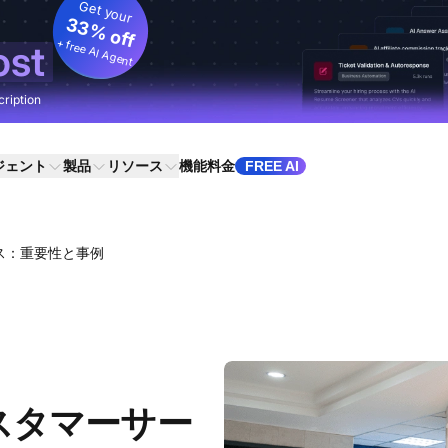
Get your
33% off
+ free AI Agent
ost
cription
ジェント
製品
リソース
機能
料金
FREE AI
ス：重要性と事例
スタマーサー