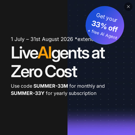
Get your
33% off
+ free AI Agent
1 July – 31st August 2026 *extended
Live
AI
gents at
Zero Cost
Use code
SUMMER-33M
for monthly and
SUMMER-33Y
for yearly subscription