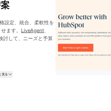
替案
、価格設定、統合、柔軟性を
させます。
LiveAgent
、
ョンを検討して、ニーズと予算
っと見る