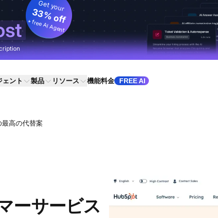
Get your
33% off
+ free AI Agent
ost
cription
ジェント
製品
リソース
機能
料金
FREE AI
の16の最高の代替案
タマーサービス