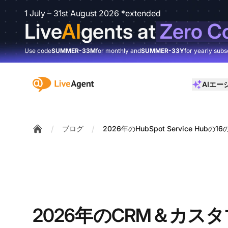
1 July – 31st August 2026 *extended
Live
AI
gents at
Zero C
Use code
SUMMER-33M
for monthly and
SUMMER-33Y
for yearly subs
:site.title
AIエー
/
/
ブログ
2026年のHubSpot Service Hub
Home
2026年のCRM＆カス