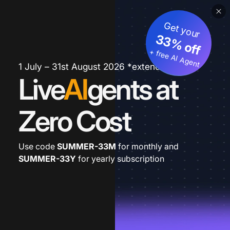
Get your
33% off
+ free AI Agent
1 July – 31st August 2026 *extended
Live
AI
gents at
Zero Cost
Use code
SUMMER-33M
for monthly and
SUMMER-33Y
for yearly subscription