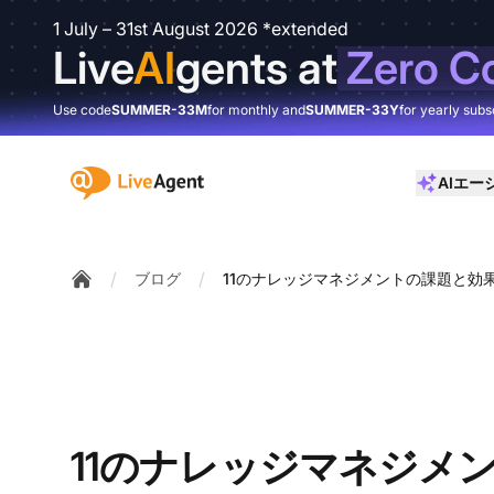
1 July – 31st August 2026 *extended
Live
AI
gents at
Zero C
Use code
SUMMER-33M
for monthly and
SUMMER-33Y
for yearly subs
:site.title
AIエー
/
/
ブログ
11のナレッジマネジメントの課題と効
Home
11のナレッジマネジメ