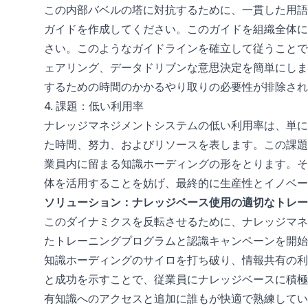
この内部バベルの塔に対抗するために、一貫した用語
ガイドを作成してください。このガイドを組織全体に
さい。このようなガイドラインを確立して従うことで
ェアリング、データドリブンな意思決定を簡単にしま
するための時間のかかるやり取りの必要性が排除され
4. 課題：低い利用率
ナレッジマネジメントシステムの低い利用率は、単に
た時間、努力、およびリソースを表します。この課題
業員内に留まる知識ホーディングの形をとります。そ
体を活用することを妨げ、最終的に生産性とイノベー
ソリューション：ナレッジベース使用の適切なトレー
このダイナミクスを反転させるために、ナレッジマネ
たトレーニングプログラムと認識キャンペーンを開始
知識ホーディングのサイロを打ち破り、情報共有の利
と成功を示すことで、従業員にナレッジベースに積極
有知識へのアクセスと追加に誰もが快適で熟練してい