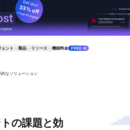
Get your
33% off
+ free AI Agent
ost
cription
ジェント
製品
リソース
機能
料金
FREE AI
果的なソリューション
ントの課題と効