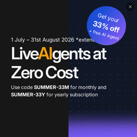
Get your
33% off
+ free AI Agent
1 July – 31st August 2026 *extended
Live
AI
gents at
Zero Cost
Use code
SUMMER-33M
for monthly and
SUMMER-33Y
for yearly subscription