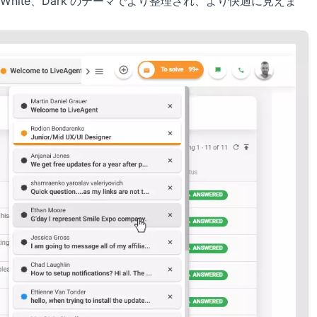
、White、Dark のテーマでより整理され、より快適に見えま