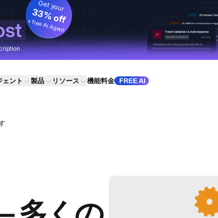
Get your
33% off
+ free AI Agent
ost
cription
ジェント
製品
リソース
機能
料金
FREE AI
らす
34 – 多くの