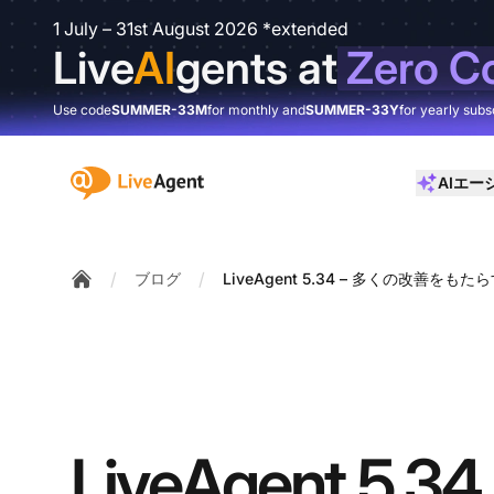
1 July – 31st August 2026 *extended
Live
AI
gents at
Zero C
Use code
SUMMER-33M
for monthly and
SUMMER-33Y
for yearly subs
:site.title
AIエー
/
/
ブログ
LiveAgent 5.34 – 多くの改善をもた
Home
LiveAgent 5.