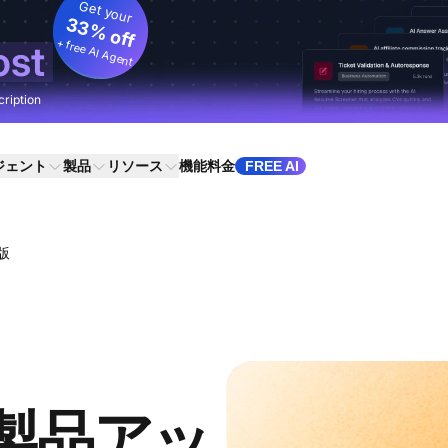
Get your
33% off
+ free AI Agent
ost
cription
ジェント
製品
リソース
機能
料金
FREE AI
版
月次製品アッ