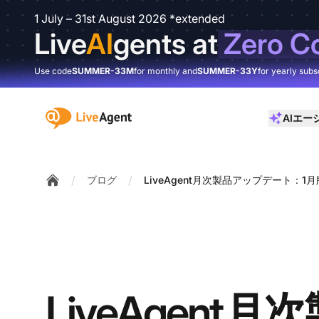
1 July – 31st August 2026 *extended
Live
AI
gents at
Zero C
Use code
SUMMER-33M
for monthly and
SUMMER-33Y
for yearly subs
:site.title
AIエー
/
/
ブログ
LiveAgent月次製品アップデート：1月
Home
LiveAgent