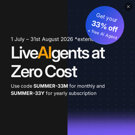
Get your
33% off
+ free AI Agent
1 July – 31st August 2026 *extended
Live
AI
gents at
Zero Cost
Use code
SUMMER-33M
for monthly and
SUMMER-33Y
for yearly subscription