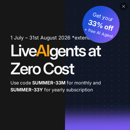
Get your
33% off
+ free AI Agent
1 July – 31st August 2026 *extended
Live
AI
gents at
Zero Cost
Use code
SUMMER-33M
for monthly and
SUMMER-33Y
for yearly subscription