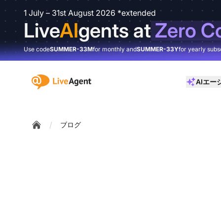
1 July – 31st August 2026 *extended
Live
AI
gents at
Zero C
Use code
SUMMER-33M
for monthly and
SUMMER-33Y
for yearly subs
:site.title
AIエー
/
ブログ
Home