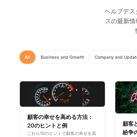
ヘルプデス
スの最新情
All
Business and Growth
Company and Updat
顧客の幸せを高める方法：
顧客
20のヒントと例
紛争
これら10のヒントで顧客の幸せを高