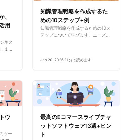
知識管理戦略を作成するた
か、
めの10ステップ+例
活用
知識管理戦略を作成するための10ス
テップについて学びます。ニーズの
特定、目標の設定、従業員研修に焦
ジネス
点を当てています。この戦略は効率
しま
性、革新、顧客満足度を向上させ、
ーケテ
Jan 20, 2026
21 分で読めます
シーメンス、タタスチール、アマゾ
よび情
ンの実例を含みます。
にデー
する方
トウ
最高のEコマースライブチャ
ットソフトウェア13選+ヒン
などのツー
ト