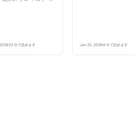
えておく。主要なポイントを
させます。言語の壁を打ち破
述べる。返信キーを使用する
イヤルティを育み、競争優位
に優しい。大文字...
供します。多言語スタッフの
AIツールの活用、文化的配慮
などの戦略を実施しましょ
 2026
23 分で読めます
Jan 20, 2026
4 分で読めます