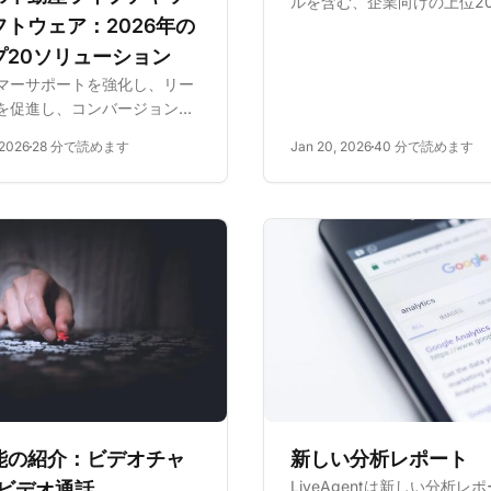
ルを含む、企業向けの上位2
フトウェア：2026年の
ーラムソフトウェアオプショ
紹介します。主な機能には、
プ20ソリューション
ジベース、チケット管理、ラ
マーサポートを強化し、リー
ャット、CRMが含まれ、顧
を促進し、コンバージョンを
ージメントを強化し、オンライ
せるための上位5つの不動産
 2026
28 分で読めます
Jan 20, 2026
40 分で読めます
チャットソフトウェアソリュ
ンをご覧ください。主な機
点、価格設定を比較して、ビ
ニーズに最適なソフトウェア
てください...
新しい分析レポート
能の紹介：ビデオチャ
LiveAgentは新しい分析レ
/ビデオ通話