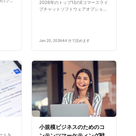
0のフォ
2026年のトップ13のEコマースライ
ンをご
ブチャットソフトウェアオプション
ナレッ
を確認して、カスタマーサービスを
イブチ
向上させ、売上を増やし、カート放
客エンゲ
棄を減らします。機能、利点、価格
...
に関する情報を得て、Eコマースビ
Jan 20, 2026
44 分で読めます
ジネスに最適なソリューションを選
択してくだ...
小規模ビジネスのためのコ
ポートを
ンテンツマーケティング戦