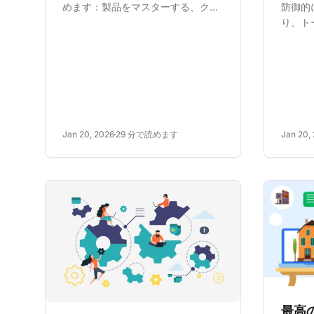
めます：製品をマスターする、クエ
防御的
リに素早く対応する、顧客が問題を
り、ト
解決できるようにする、相互作用を
ことで
パーソナライズする、適切な言葉と
しょう
トーンを使う、彼らの言語で話す、
スのた
透明性を持つ、一歩先に行く、共感
管理ス
する、彼らに重...
Jan 20, 2026
29 分で読めます
Jan 20,
最高