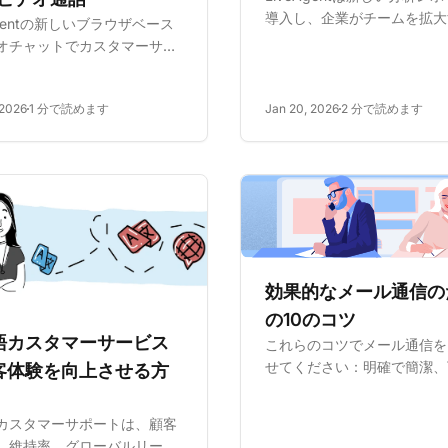
導入し、企業がチームを拡大
Agentの新しいブラウザベース
となく増加したサポートリク
オチャットでカスタマーサポ
を管理できるようにします。
強化しましょう。サードパー
のレポートは、チャット、メ
プリは不要です。今すぐコミ
通話量を時系列で追跡し、効
 2026
1 分で読めます
Jan 20, 2026
2 分で読めます
ーションをパーソナライズし
スタマーサービス機能を向上
さい。
す。
効果的なメール通信の
の10のコツ
語カスタマーサービス
これらのコツでメール通信を
せてください：明確で簡潔、
客体験を向上させる方
あること。明確な件名を使用
スペルと文法をチェックする
カスタマーサポートは、顧客
ルはプライベートではないこ
、維持率、グローバルリーチ