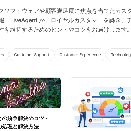
クソフトウェアや顧客満足度に焦点を当てたカス
報。
LiveAgent
が、ロイヤルカスタマーを築き、
性を維持するためのヒントやコツをお届けします
es
Customer Support
Customer Experience
Technolog
との紛争解決のコツ -
の処理と解決方法