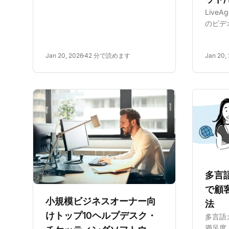
さい。リアルタイムサポートで顧客
Live
の関与を高めます。各オプションの
のビデ
主な機能、利点、コストを発見し
ートを
て、ビジネスに最適なソリューショ
ティア
ンを見つけ、顧...
Jan 20, 2026
42 分で読めます
Jan 20,
ュニケ
てくだ
多言
で顧
小規模ビジネスオーナー向
法
けトップ10ヘルプデスク・
多言語
満足度