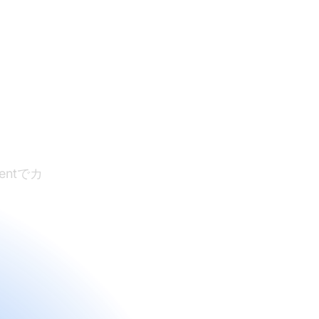
トウ
ntでカ