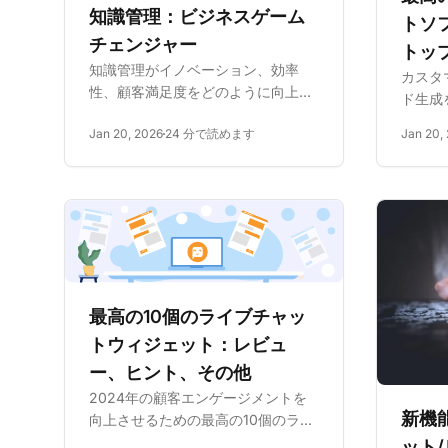
知識管理：ビジネスゲーム
トソ
チェンジャー
トッ
知識管理がイノベーション、効率
カスタ
性、顧客満足度をどのように向上さ
ド生成
せるか、そしてビジネスを変革する
向上さ
Jan 20, 2026
24 分で読めます
Jan 20,
実証済みの戦略をご覧ください。
ライブ
ーショ
能、利
ジネス
を見つけ
最高の10個のライブチャッ
トウィジェット：レビュ
ー、ヒント、その他
2024年の顧客エンゲージメントを
新機
向上させるための最高の10個のライ
ブチャットウィジェットをご覧くだ
ット