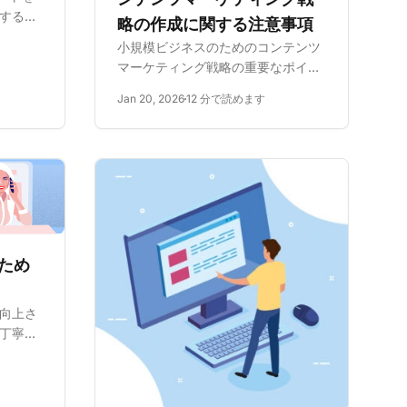
するこ
略の作成に関する注意事項
エスト
小規模ビジネスのためのコンテンツ
これら
マーケティング戦略の重要なポイン
ール、
トを学びましょう。エンゲージメン
率とカ
Jan 20, 2026
12 分で読めます
トを向上させ、信頼を構築し、成長
させま
を促進する実証済みの戦術をご覧く
ださい。
ため
向上さ
丁寧で
する。
。メー
とを覚