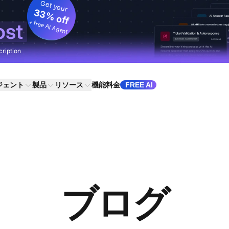
Get your
33% off
+ free AI Agent
ost
cription
ジェント
製品
リソース
機能
料金
FREE AI
ブログ