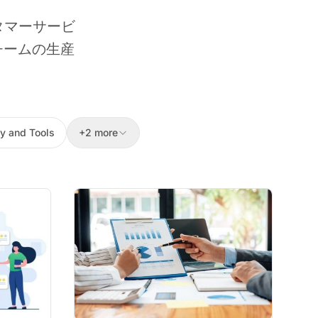
タマーサービ
チームの生産
。
y and Tools
+2 more