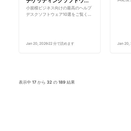
チケッティングソフトウェ
を向上
小規模ビジネス向けの最高のヘルプ
ア
り、ロ
デスクソフトウェア10選をご覧くだ
性を提
さい。機能、価格、利点を比較し
採用、
て、生産性と顧客満足度を向上させ
の確保
ます。
う。
Jan 20, 2026
22 分で読めます
Jan 20,
表示中
17
から
32
の
189
結果