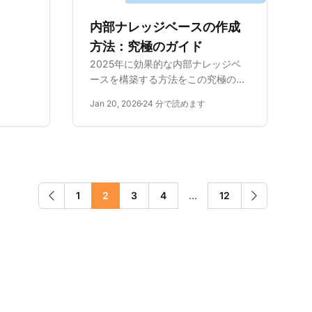
最初に
。環境
内部ナレッジベースの作成
方法：究極のガイド
2025年に効果的な内部ナレッジベ
ースを構築する方法をこの究極のガ
イドで学びましょう。専門家のヒン
Jan 20, 2026
24 分で読めます
トとベストプラクティスで効率性を
向上させます。
1
2
3
4
...
12
前へ
次へ