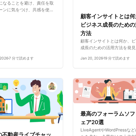
になることを避け、責任を取
ーンに気をつけ、共感を使う
顧客インサイトとは何
、顧客との紛争解決を学びま
。より良いカスタマーサービ
ビジネス成長のための
めに、協働や譲歩などの紛争
方法
タイルをご覧ください。
顧客インサイトとは何か、ビ
成長のための活用方法を発見
す。パーソナライズされたマ
 2026
7 分で読めます
Jan 20, 2026
19 分で読めます
ィング、顧客維持の改善、お
報に基づいた製品開発のため
タを収集、分析、および活用
法を学びます。
最高のフォーラムソフ
ェア20選
LiveAgentやWordPress
の不動産ライブチャッ