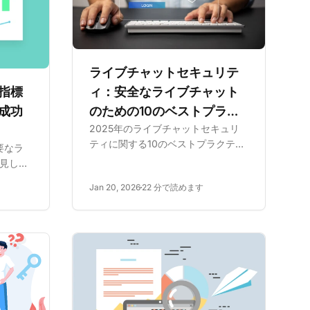
ライブチャットセキュリテ
ィ：安全なライブチャット
指標
のための10のベストプラク
成功
2025年のライブチャットセキュリ
ティス
ティに関する10のベストプラクティ
要なラ
スをご紹介します。フィッシングや
見し、
データ侵害などの脅威に対抗しなが
上さ
Jan 20, 2026
22 分で読めます
ら、プライバシーと信頼を強化する
ます。
方法を学びます。
くださ