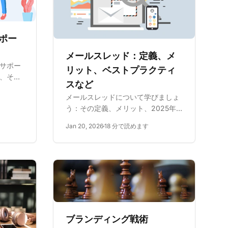
ポー
メールスレッド：定義、メ
サポー
リット、ベストプラクティ
、それ
スなど
の戦略
メールスレッドについて学びましょ
度、保
う：その定義、メリット、2025年
のアド
のベストプラクティス。スレッドと
で向上
Jan 20, 2026
18 分で読めます
チェーンの違いを理解し、Gmail、
Outlook、Apple Mailで効率的に管
理し、効果的なメールコミュニケー
ションのテクニックをご紹介...
ブランディング戦術