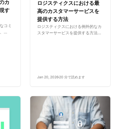
のカ
ロジスティクスにおける最
現す
高のカスタマーサービスを
提供する方法
なコミ
ロジスティクスにおける例外的なカ
、
スタマーサービスを提供する方法を
用など、
ご覧ください。明確なコミュニケー
戦略を
ション、高度な注文追跡、
ズされ
LiveAgentなどのテクノロジーを活
ル、プロ
用して課題を克服し、競争市場で際
ョンを
立つための主要戦略を学びます。
Jan 20, 2026
20 分で読めます