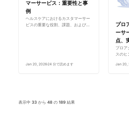
マーサービス：重要性と事
例
ヘルスケアにおけるカスタマーサー
プロ
ビスの重要な役割、課題、および患
者満足度とロイヤルティを向上させ
ーサ
るための改善戦略をご紹介します。
点、
プロア
スのヒ
上させ
Jan 20, 2026
24 分で読めます
Jan 20,
を構築
学びま
表示中
33
から
48
の
189
結果