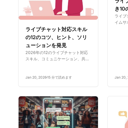
ライ
き10
ライブ
イムサ
減する
ライブチャット対応スキル
向上さ
の12のコツ、ヒント、ソリ
の生産
ューションを発見
を提供
2026年の12のライブチャット対応
的な顧
スキル、コミュニケーション、共
感、問題解決を学び、カスタマー満
足度とロイヤルティを向上させま
Jan 20, 2026
15 分で読めます
Jan 20,
す。LiveAgentの30日間無料トライ
アルでサービスチーム管理とトップ
エージェント採用のベストプラクテ
ィスを...