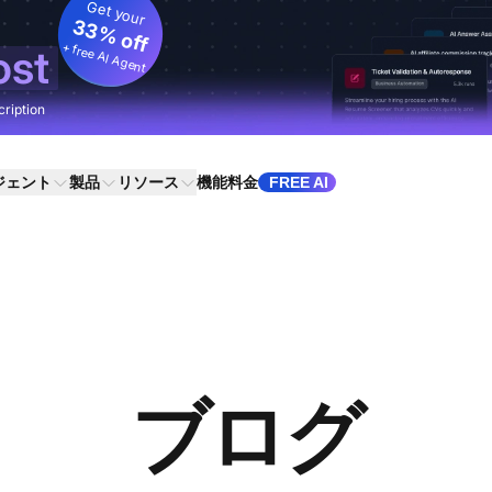
Get your
33% off
+ free AI Agent
ost
cription
ジェント
製品
リソース
機能
料金
FREE AI
ブログ