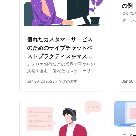
の例
会話型
セージ
いイン
NLP
優れたカスタマーサービス
チャネ
提供し
のためのライブチャットベ
で顧客
ストプラクティスをマスタ
性をもた
アメリカ銀行などの業界大手からの
ーする
洞察を含む、優れたカスタマーサー
ビスと満足度のための15のライブチ
Jan 20, 2026
23 分で読めます
Jan 20,
ャットベストプラクティスをマスタ
ーします。