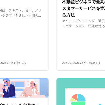
不動産ビジネスで最高
スタマーサービスを実
AIは、テキスト、音声、メッ
る方法
ングアプリを通じた人間らし
タラクションを実現します。
アクティブリスニング、過度
と機械学習を使用して、マルチ
ュニケーション、迅速な対応
ルのリアルタイムサポートを
LiveAgentなどのツール活
、医療や小売などの業界全体
不動産カスタマーサービスの
体験を向上させ、共感と効率
マスターします。カスタマイ
らし...
た相互作用、AI駆動型ツー
アクティブなコミュニケーシ
通じて、信...
 2026
21 分で読めます
Jan 20, 2026
26 分で読めます