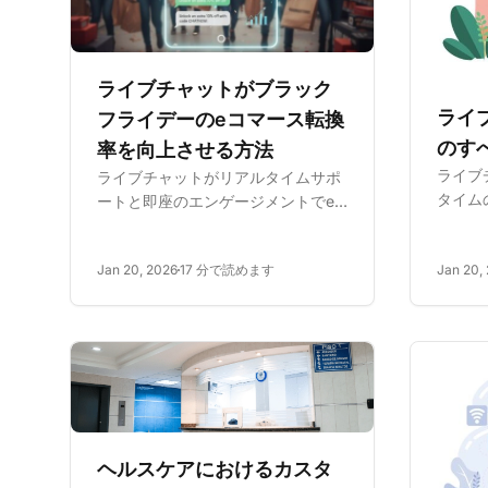
ライブチャットがブラック
ライ
フライデーのeコマース転換
のすべ
率を向上させる方法
ライブ
ライブチャットがリアルタイムサポ
タイム
ートと即座のエンゲージメントでe
ことで
コマース転換を増加させる方法をご
ように
覧ください。ブラックフライデーの
Jan 20, 2026
17 分で読めます
Jan 20,
類、メ
売上を増やし、カート放棄を減らす
て、満
ための実証済みの戦略を学びます。
せまし
け、成
ヘルスケアにおけるカスタ