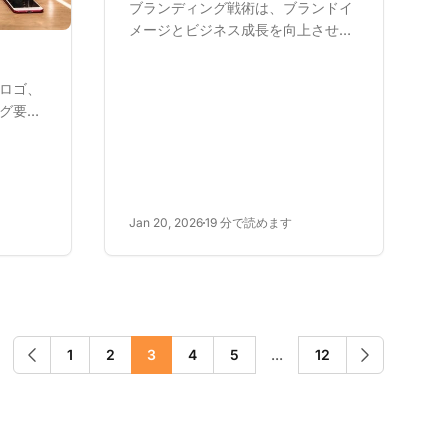
ブランディング戦術は、ブランドイ
メージとビジネス成長を向上させる
ための長期計画です。主要な戦術に
は、公開スピーキング、顧客重視、
ロゴ、
ターゲットオーディエンスの定義が
グ要素
含まれます。これらの戦略は、競争
一貫し
の激しい市場での認知、忠誠度、信
を作成
頼性に不可欠です...
いて学
、ビジ
ブラン
Jan 20, 2026
19 分で読めます
1
2
3
4
5
...
12
前へ
次へ