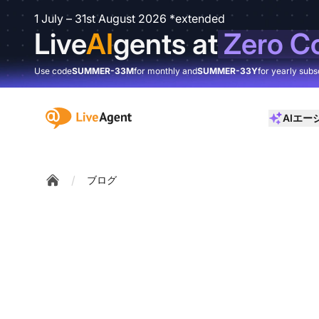
1 July – 31st August 2026 *extended
Live
AI
gents at
Zero C
Use code
SUMMER-33M
for monthly and
SUMMER-33Y
for yearly subs
:site.title
AIエー
/
ブログ
Home