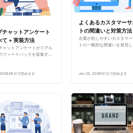
よくあるカスタマーサ
トの間違いと対策方法
ブチャットアンケート
企業が犯しやすいカスタマー
て + 実装方法
トの一般的な間違いを発見し
チャットアンケートがリアル
らを回避するための実証済み
のフィードバックを収集する
を学びます。カスタマー満足
、カスタマーサポートをどの
持率、ロイヤルティを専門家
強化するかを学びます。種
バイスとベストプラクティス
 2026
28 分で読めます
Jan 20, 2026
12 分で読めます
リット、実装戦略を発見し
させます。
足度とリテンションを向上さ
ょう。よくある間違いを避
功する統合のため...