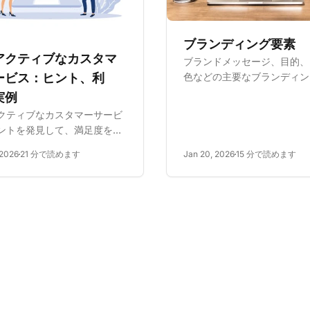
ブランディング要素
アクティブなカスタマ
ブランドメッセージ、目的、
色などの主要なブランディン
ービス：ヒント、利
を発見し、視聴者と共鳴する
実例
たブランドアイデンティティ
クティブなカスタマーサービ
するために不可欠な要素につ
ントを発見して、満足度を向
びます。トップ企業から学び
、問題を防ぎ、ロイヤルティ
ネスの成功のための効果的な
 2026
21 分で読めます
Jan 20, 2026
15 分で読めます
します。戦略、利点、実例を
ディング戦略を開...
す。