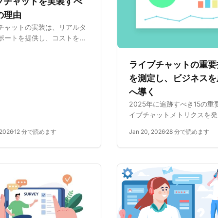
ブチャットを実装すべ
の理由
チャットの実装は、リアルタ
ポートを提供し、コストを削
ことで、顧客満足度と売上を
せます。カスタマーサービス
ライブチャットの重要
性を向上させ、競争上の利点
を測定し、ビジネスを
し、コンバージョン率と長期
へ導く
客関係を増加させます。
2025年に追跡すべき15の重
イブチャットメトリクスを発
顧客体験を改善し、KPIを向
 2026
12 分で読めます
Jan 20, 2026
28 分で読めます
せ、チャット運用を最適化し
LiveAgentを無料でお試し
い。