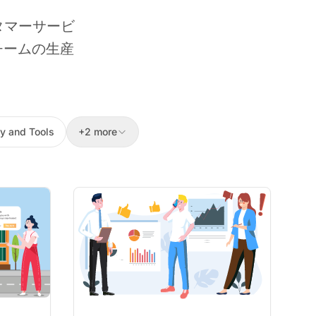
タマーサービ
チームの生産
。
y and Tools
+2 more