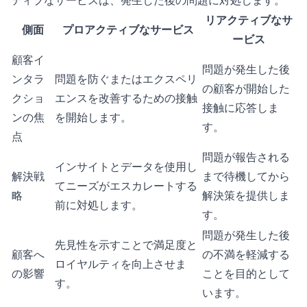
リアクティブなサ
側面
プロアクティブなサービス
ービス
顧客イ
問題が発生した後
ンタラ
問題を防ぐまたはエクスペリ
の顧客が開始した
クショ
エンスを改善するための接触
接触に応答しま
ンの焦
を開始します。
す。
点
問題が報告される
インサイトとデータを使用し
解決戦
まで待機してから
てニーズがエスカレートする
略
解決策を提供しま
前に対処します。
す。
問題が発生した後
先見性を示すことで満足度と
顧客へ
の不満を軽減する
ロイヤルティを向上させま
の影響
ことを目的として
す。
います。