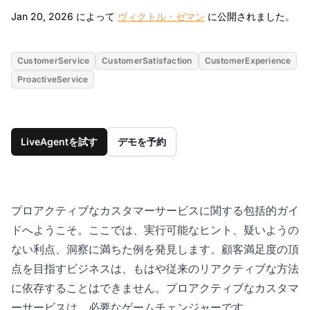
Jan
Jan 20, 2026 によって
ヴィクトル・ゼマン
に公開されました。
CustomerService
CustomerSatisfaction
CustomerExperience
ProactiveService
LiveAgentを試す
デモを予約
プロアクティブなカスタマーサービスに関する包括的ガイ
ドへようこそ。ここでは、実行可能なヒント、疑いようの
ない利点、洞察に満ちた例を発見します。顧客満足度の頂
点を目指すビジネスは、もはや従来のリアクティブな方法
に依存することはできません。プロアクティブなカスタマ
ーサービスは、必要なゲームチェンジャーです。