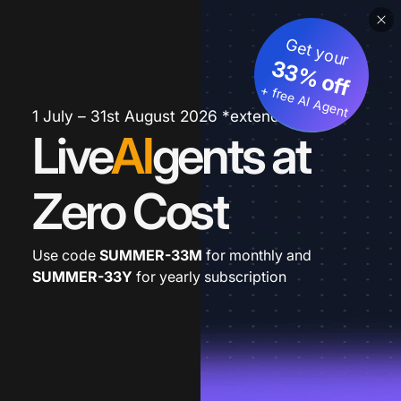
Get your
33% off
+ free AI Agent
1 July – 31st August 2026 *extended
Live
AI
gents at
Zero Cost
Use code
SUMMER-33M
for monthly and
SUMMER-33Y
for yearly subscription