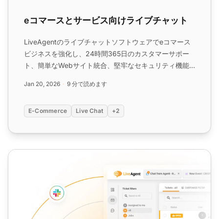
eコマースとサービス向けライブチャット
LiveAgentのライブチャットソフトウェアでeコマース
ビジネスを強化し、24時間365日のカスタマーサポー
ト、簡単なWebサイト統合、堅牢なセキュリティ機能
を提供します。リアルタイムサポートで顧客満足度を向
Jan 20, 2026
9 分で読めます
上させ、離脱率を低減し、コンバージョンを改善しま
す。...
E-Commerce
Live Chat
+2
ライブチャットサポート
お