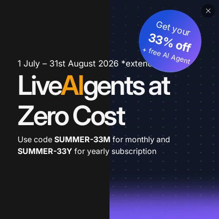
Get your
33% off
+ free AI Agent
1 July – 31st August 2026 *extended
Live
AI
gents at
Zero Cost
Use code
SUMMER-33M
for monthly and
SUMMER-33Y
for yearly subscription