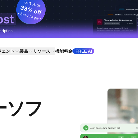
Get your
33% off
+ free AI Agent
ost
cription
ジェント
製品
リソース
機能
料金
FREE AI
ーソフ