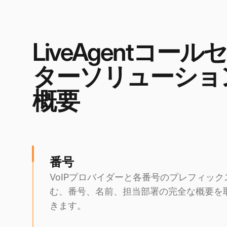
LiveAgentコール
ターソリューショ
概要
番号
VoIPプロバイダーと各番号のプレフィック
む、番号、名前、担当部署の完全な概要を
きます。