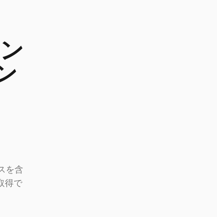
セン
ン
スを含
取得で