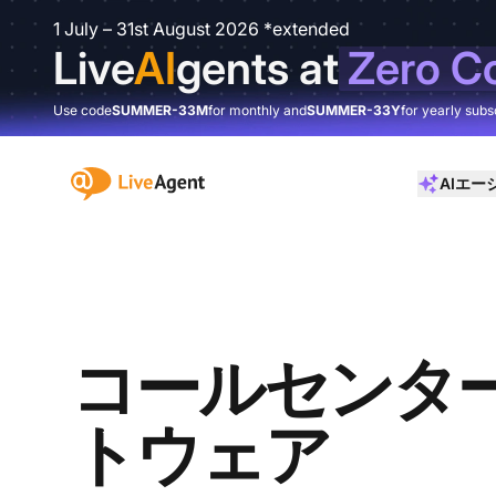
1 July – 31st August 2026 *extended
Live
AI
gents at
Zero C
Use code
SUMMER-33M
for monthly and
SUMMER-33Y
for yearly subs
:site.title
AIエー
コールセンタ
トウェア