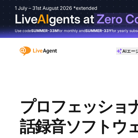
1 July – 31st August 2026 *extended
Live
AI
gents at
Zero C
Use code
SUMMER-33M
for monthly and
SUMMER-33Y
for yearly subs
:site.title
AIエー
プロフェッショ
話録音ソフトウ