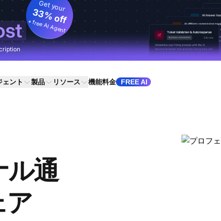
Get your
33% off
+ free AI Agent
ost
cription
ジェント
製品
リソース
機能
料金
FREE AI
ナル通
ェア