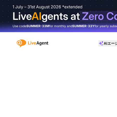
1 July – 31st August 2026 *extended
Live
AI
gents at
Zero C
Use code
SUMMER-33M
for monthly and
SUMMER-33Y
for yearly subs
:site.title
AIエー