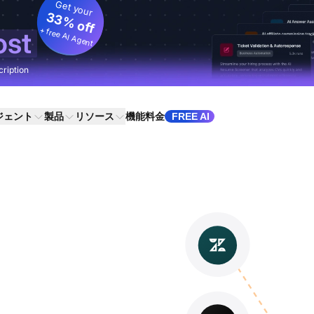
Get your
33% off
+ free AI Agent
ost
cription
ジェント
製品
リソース
機能
料金
FREE AI