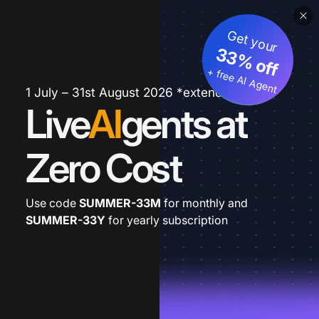
Get your
33% off
+ free AI Agent
1 July – 31st August 2026 *extended
Live
AI
gents at
Zero Cost
Use code
SUMMER-33M
for monthly and
SUMMER-33Y
for yearly subscription