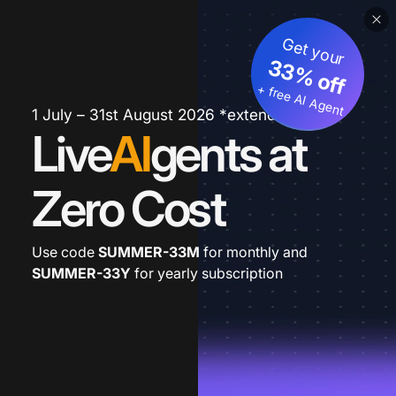
Get your
33% off
+ free AI Agent
1 July – 31st August 2026 *extended
Live
AI
gents at
Zero Cost
Use code
SUMMER-33M
for monthly and
SUMMER-33Y
for yearly subscription