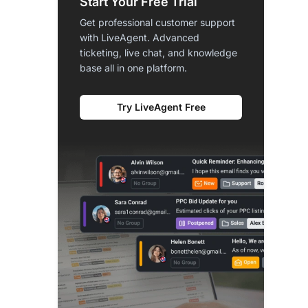
Start Your Free Trial
Get professional customer support
with LiveAgent. Advanced
ticketing, live chat, and knowledge
base all in one platform.
Try LiveAgent Free