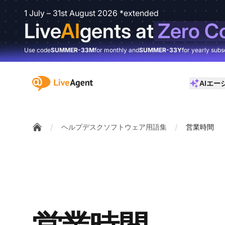
1 July – 31st August 2026 *extended
Live
AI
gents at
Zero C
Use code
SUMMER-33M
for monthly and
SUMMER-33Y
for yearly subs
:site.title
AIエー
/
/
ヘルプデスクソフトウェア用語集
営業時間
Home