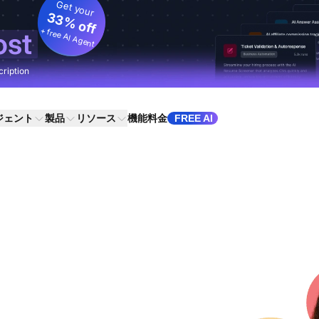
Get your
33% off
+ free AI Agent
ost
cription
ジェント
製品
リソース
機能
料金
FREE AI