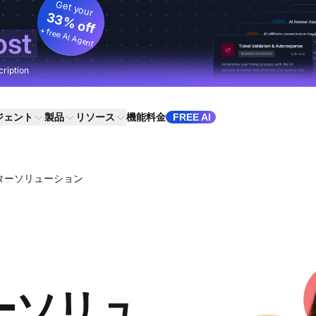
Get your
33% off
+ free AI Agent
ost
cription
ジェント
製品
リソース
機能
料金
FREE AI
ターソリューション
ーソリュ