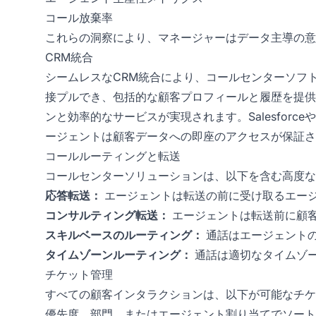
コール放棄率
これらの洞察により、マネージャーはデータ主導の意
CRM統合
シームレスなCRM統合により、コールセンターソフ
接プルでき、包括的な顧客プロフィールと履歴を提供
ンと効率的なサービスが実現されます。Salesforce
ージェントは顧客データへの即座のアクセスが保証さ
コールルーティングと転送
コールセンターソリューションは、以下を含む高度な
応答転送：
エージェントは転送の前に受け取るエー
コンサルティング転送：
エージェントは転送前に顧
スキルベースのルーティング：
通話はエージェント
タイムゾーンルーティング：
通話は適切なタイムゾ
チケット管理
すべての顧客インタラクションは、以下が可能なチケ
優先度、部門、またはエージェント割り当てでソート