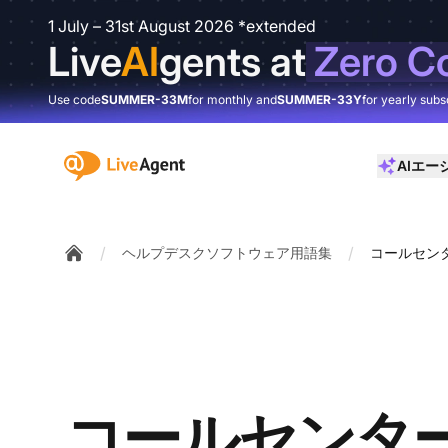
1 July – 31st August 2026 *extended
Live
AI
gents at
Zero C
Use code
SUMMER-33M
for monthly and
SUMMER-33Y
for yearly subs
:site.title
AIエー
/
/
ヘルプデスクソフトウェア用語集
コールセン
Home
コールセンタ