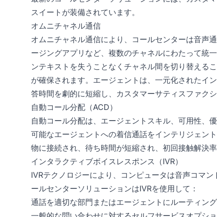
スイートが装備されています。
オムニチャネル通信
オムニチャネル通信により、コールセンターは音声通
ージングアプリなど、複数のチャネルにわたって統一
ンテキストを失うことなくチャネル間を切り替えるこ
が確保されます。エージェントは、一元化されたイン
答時間を劇的に短縮し、カスタマーサティスファクシ
自動コール分配（ACD）
自動コール分配は、エージェントスキル、可用性、優
可能なエージェントへの着信通話をインテリジェント
物に接続され、待ち時間が短縮され、初回接触解決率
インタラクティブボイスレスポンス（IVR）
IVRテクノロジーにより、コンピュータは音声コマ
ールセンターソリューションはIVRを使用して：
通話を適切な部門またはエージェントにルーティング
一般的な問い合わせに対するセルフサービスオプショ