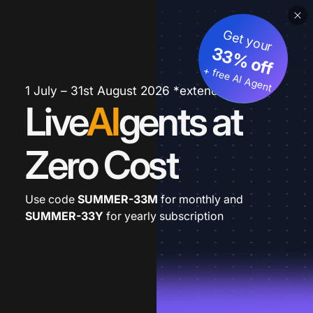
Get your
33% off
+ free AI Agent
1 July – 31st August 2026 *extended
Live
AI
gents at
Zero Cost
Use code
SUMMER-33M
for monthly and
SUMMER-33Y
for yearly subscription