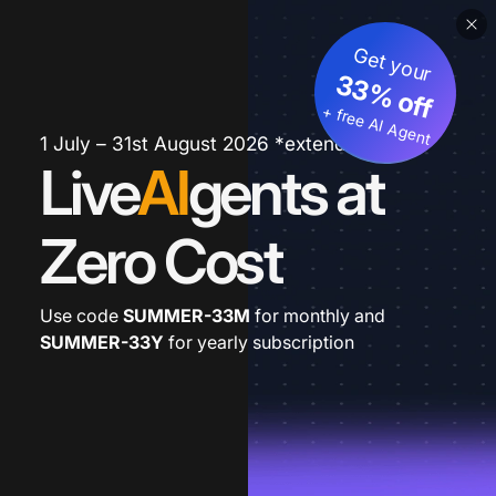
Get your
33% off
+ free AI Agent
1 July – 31st August 2026 *extended
Live
AI
gents at
Zero Cost
Use code
SUMMER-33M
for monthly and
SUMMER-33Y
for yearly subscription