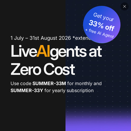
Get your
33% off
+ free AI Agent
1 July – 31st August 2026 *extended
Live
AI
gents at
Zero Cost
Use code
SUMMER-33M
for monthly and
SUMMER-33Y
for yearly subscription