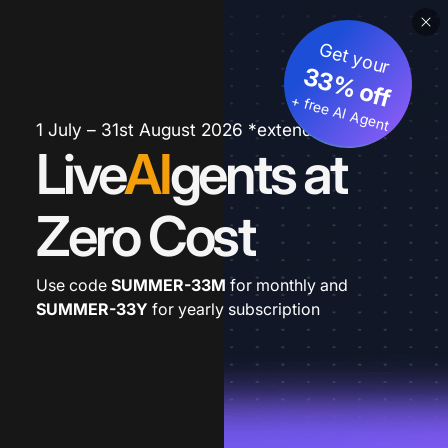
Get your
33% off
+ free AI Agent
1 July – 31st August 2026 *extended
Live
AI
gents at
Zero Cost
Use code
SUMMER-33M
for monthly and
SUMMER-33Y
for yearly subscription