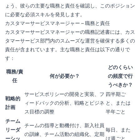
ょう、彼らの主要な職務と責任を確認し、このポジション
に必要な必須スキルを発見します。
カスタマーサービスマネージャー – 職務と責任
カスタマーサービスマネージャーの職務記述書には、カス
タマーサービス部門内のスムーズな運営を確保する多くの
責任が含まれています。主な職務と責任は以下の通りで
す：
どのくらい
職務/責
何が必要か？
の頻度で行
任
うべきか？
サービスポリシーの開発と実装、フ
四半期ご
戦略的
ィードバックの分析、戦略とビジネ
と、または
計画
ス目標の調整
半年ごと
チーム
チームの指導と動機付け、新入社員
リーダ
毎日、また
の訓練、チーム活動の組織化、定期
ーシッ
は週ごと