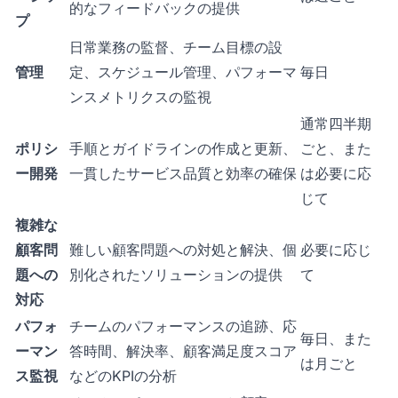
的なフィードバックの提供
プ
日常業務の監督、チーム目標の設
管理
定、スケジュール管理、パフォーマ
毎日
ンスメトリクスの監視
通常四半期
ポリシ
手順とガイドラインの作成と更新、
ごと、また
ー開発
一貫したサービス品質と効率の確保
は必要に応
じて
複雑な
顧客問
難しい顧客問題への対処と解決、個
必要に応じ
題への
別化されたソリューションの提供
て
対応
パフォ
チームのパフォーマンスの追跡、応
毎日、また
ーマン
答時間、解決率、顧客満足度スコア
は月ごと
ス監視
などのKPIの分析