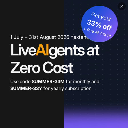
Get your
33% off
+ free AI Agent
1 July – 31st August 2026 *extended
Live
AI
gents at
Zero Cost
Use code
SUMMER-33M
for monthly and
SUMMER-33Y
for yearly subscription