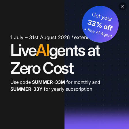
Get your
33% off
+ free AI Agent
1 July – 31st August 2026 *extended
Live
AI
gents at
Zero Cost
Use code
SUMMER-33M
for monthly and
SUMMER-33Y
for yearly subscription