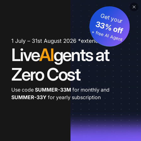
Get your
33% off
+ free AI Agent
1 July – 31st August 2026 *extended
Live
AI
gents at
Zero Cost
Use code
SUMMER-33M
for monthly and
SUMMER-33Y
for yearly subscription