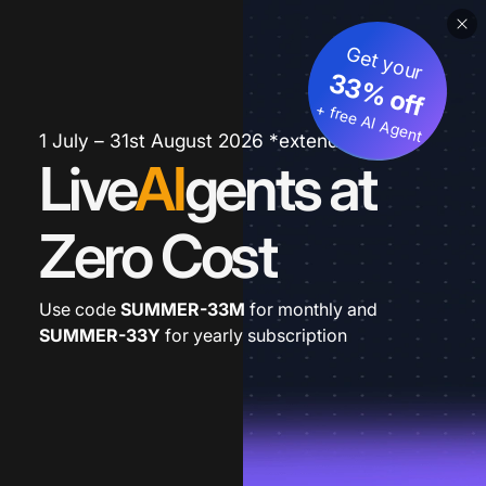
Get your
33% off
+ free AI Agent
1 July – 31st August 2026 *extended
Live
AI
gents at
Zero Cost
Use code
SUMMER-33M
for monthly and
SUMMER-33Y
for yearly subscription