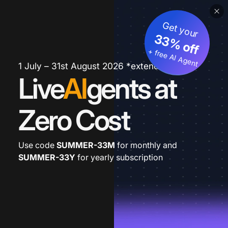
Get your
33% off
+ free AI Agent
1 July – 31st August 2026 *extended
Live
AI
gents at
Zero Cost
Use code
SUMMER-33M
for monthly and
SUMMER-33Y
for yearly subscription