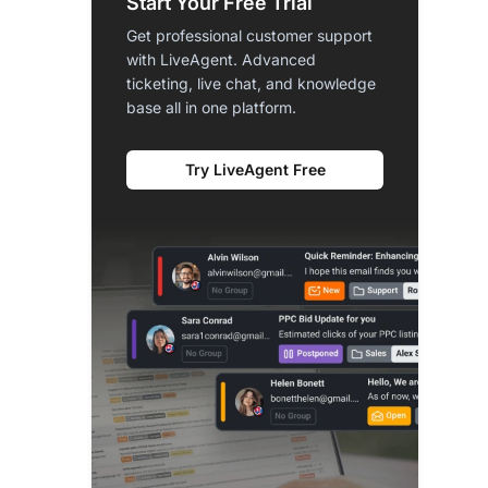
Start Your Free Trial
Get professional customer support
with LiveAgent. Advanced
ticketing, live chat, and knowledge
base all in one platform.
Try LiveAgent Free