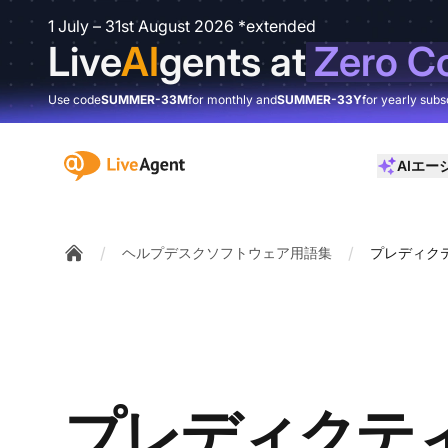
1 July – 31st August 2026 *extended
Live
AI
gents at
Zero C
Use code
SUMMER-33M
for monthly and
SUMMER-33Y
for yearly subs
:site.title
AIエー
/
/
ヘルプデスクソフトウェア用語集
プレディク
Home
プレディクテ