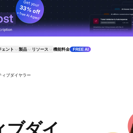
Get your
33% off
+ free AI Agent
ost
cription
ジェント
製品
リソース
機能
料金
FREE AI
ティブダイヤラー
ィブダイ