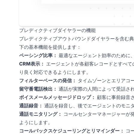
プレディクティブダイヤラーの機能
プレディクティブアウトバウンドダイヤラーを含む典
下の基本機能を提供します：
ペーシング比率：
最適なエージェント効率のために
CRM表示：
エージェントが各顧客レコードとすべて
り良く対応できるようにします。
フィルターベースの発信：
タイムゾーンとエリアコ
留守番電話検出：
通話が実際の人間によって受話さ
ボイスメールメッセージドロップ：
顧客に事前録音
通話録音：
通話を録音し、後でエージェントのモニ
通話モニタリング：
コールセンターマネージャーが
ようにします。
コールバックスケジューリングとリマインダー：
コ