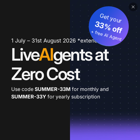
Get your
33% off
+ free AI Agent
1 July – 31st August 2026 *extended
Live
AI
gents at
Zero Cost
Use code
SUMMER-33M
for monthly and
SUMMER-33Y
for yearly subscription