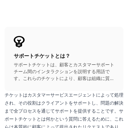
サポートチケットとは？
サポートチケットは、顧客とカスタマーサポート
チーム間のインタラクションを説明する用語で
す。これらのチケットにより、顧客は組織に質問
またはクエリを送信して、問題や懸念事項を知ら
せることができます。サポートチケットはチケッ
チケットはカスタマーサービスエージェントによって処理
トシステムによって受け取られます。各チケット
され、その役割はクライアントをサポートし、問題の解決
には独自のIDがあり、これにより、より整理さ
まで全プロセスを通じてサポートを提供することです。サ
れ、追跡しやすくなります。
ポートチケットとは何かという質問に答えるために、これ
らは本質的に顧客によって提出されたリクエストであり、