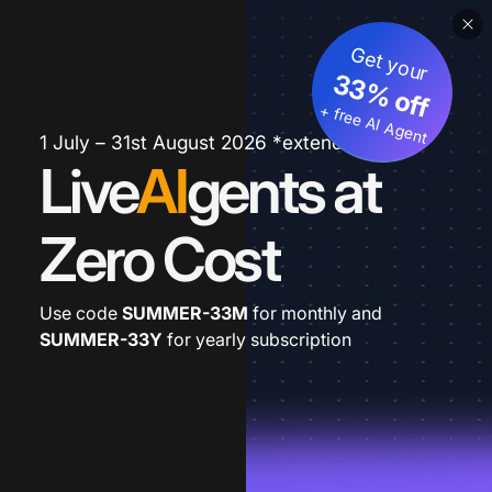
Get your
33% off
+ free AI Agent
1 July – 31st August 2026 *extended
Live
AI
gents at
Zero Cost
Use code
SUMMER-33M
for monthly and
SUMMER-33Y
for yearly subscription