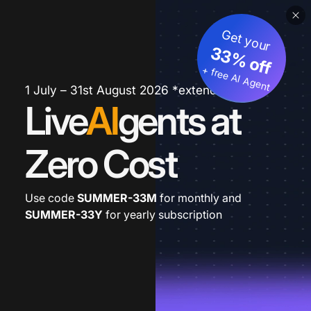
Get your
33% off
+ free AI Agent
1 July – 31st August 2026 *extended
Live
AI
gents at
Zero Cost
Use code
SUMMER-33M
for monthly and
SUMMER-33Y
for yearly subscription