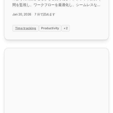
間を監視し、ワークフローを最適化し、シームレスな
TimeCamp統合と包括的な従業員監視でパフォーマン
Jan 20, 2026
7 分で読めます
スを向上させます。今すぐ無料トライアルを開始して、
カスタマーサポート業務を簡単に合理化してくださ
Time tracking
Productivity
+2
い。...
ベンチマークとリーダーボード機能