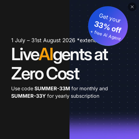
Get your
33% off
+ free AI Agent
1 July – 31st August 2026 *extended
Live
AI
gents at
Zero Cost
Use code
SUMMER-33M
for monthly and
SUMMER-33Y
for yearly subscription