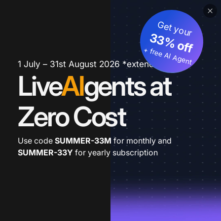
Get your
33% off
+ free AI Agent
1 July – 31st August 2026 *extended
Live
AI
gents at
Zero Cost
Use code
SUMMER-33M
for monthly and
SUMMER-33Y
for yearly subscription