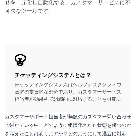
せを一元化し自動化する、カスタマーサービスに不
可欠なツールです。
チケッティングシステムとは？
チケッティングシステムはヘルプデスクソフトウ
ェアの本質的な部分であり、カスタマーサービス
担当者が効果的で組織的に対応することを可能に
します。チケッティング管理システムはカスタマ
ーサポートのリクエストを受け取り、自動的にチ
カスタマーサポート担当者が無数のカスタマー問い合わせ
ケットを作成します。その後、特定のエージェン
で溢れている中、どのように組織化された状態を保つのか
トがサービスデスクソフトウェア内でチケットを
を考えたことはありますか？どのようにして迅速に対応
解決する責任を持ちます。