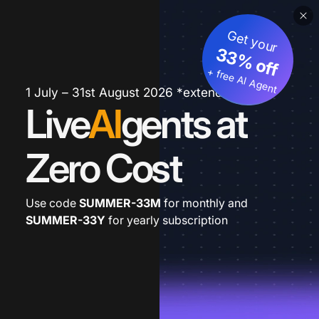
Get your
33% off
+ free AI Agent
1 July – 31st August 2026 *extended
Live
AI
gents at
Zero Cost
Use code
SUMMER-33M
for monthly and
SUMMER-33Y
for yearly subscription