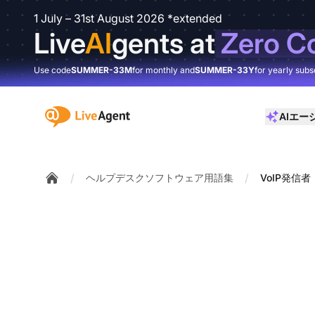
1 July – 31st August 2026 *extended
Live
AI
gents at
Zero C
Use code
SUMMER-33M
for monthly and
SUMMER-33Y
for yearly subs
:site.title
AIエー
/
/
ヘルプデスクソフトウェア用語集
VoIP発信者
Home