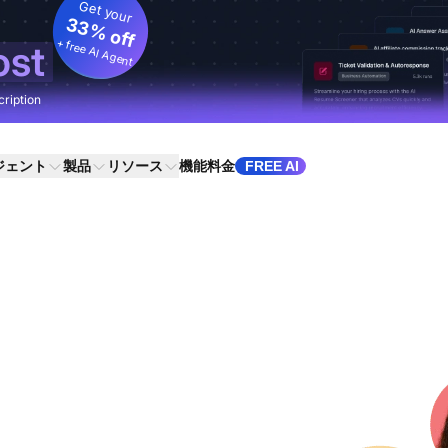
Get your
33% off
+ free AI Agent
ost
cription
ジェント
製品
リソース
機能
料金
FREE AI