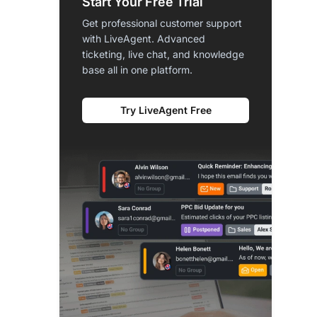
Start Your Free Trial
Get professional customer support
with LiveAgent. Advanced
ticketing, live chat, and knowledge
base all in one platform.
Try LiveAgent Free