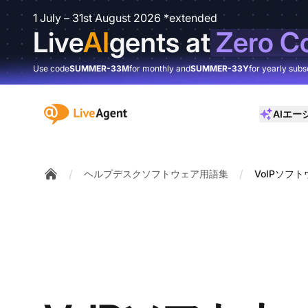
1 July – 31st August 2026 *extended
Live
AI
gents at
Zero C
Use code
SUMMER-33M
for monthly and
SUMMER-33Y
for yearly subs
:site.title
AIエー
/
/
ヘルプデスクソフトウェア用語集
VoIPソフ
Home