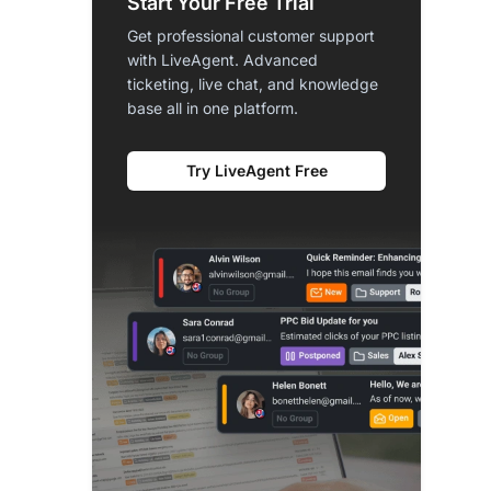
Start Your Free Trial
Get professional customer support
with LiveAgent. Advanced
ticketing, live chat, and knowledge
base all in one platform.
Try LiveAgent Free