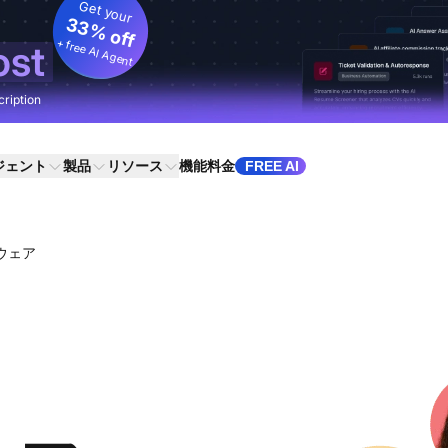
Get your
33% off
+ free AI Agent
ost
cription
ジェント
製品
リソース
機能
料金
FREE AI
トウェア