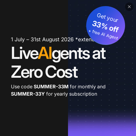
Get your
33% off
+ free AI Agent
1 July – 31st August 2026 *extended
Live
AI
gents at
Zero Cost
Use code
SUMMER-33M
for monthly and
SUMMER-33Y
for yearly subscription