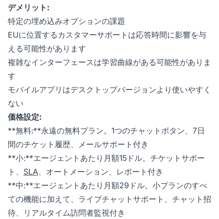
デメリット:
特定の埋め込みオプションの課題
EUに位置するカスタマーサポートは応答時間に影響を与
える可能性があります
複雑なインターフェースは学習曲線がある可能性がありま
す
モバイルアプリはデスクトップバージョンより使いやすく
ない
価格設定:
**無料:**永遠の無料プラン。1つのチャットボタン、7日
間のチケット履歴、メールサポート付き
**小:**エージェントあたり月額15ドル。チケットサポー
ト、
SLA
、オートメーション、レポート付き
**中:**エージェントあたり月額29ドル。小プランのすべ
ての機能に加えて、ライブチャットサポート、チャット招
待、リアルタイム訪問者監視付き
お