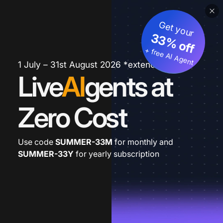
Get your
33% off
+ free AI Agent
1 July – 31st August 2026 *extended
Live
AI
gents at
Zero Cost
Use code
SUMMER-33M
for monthly and
SUMMER-33Y
for yearly subscription